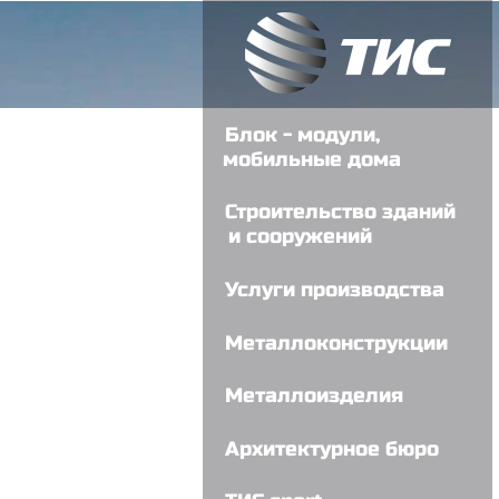
Блок - модули,
мобильные дома
Строительство зданий
и сооружений
Услуги производства
Металлоконструкции
- Металлические колонны
Металлоизделия
- Строительные МК
- Кронштейн металлический
- Металлические лестницы
Архитектурное бюро
- Закладные детали
- Ангары, склады, цеха
- Металлические пластины<
- Металлические каркасы