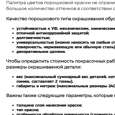
Палитра цветов порошковой краски не огранич
в
большое количество оттенков в соответствии 
я
Качество порошкового типа окрашивания обу
устойчивостью к УФ, механическим, химически
отличной антикоррозийной защитой;
долговечностью;
универсальностью (можно наносить на любые 
поверхность, нержавеющую или обычную сталь)
декоративными целями.
Чтобы определить стоимость покрасочных раб
размеры окрашиваемой детали:
вес (максимальный суммарный вес деталей, ко
линию, составляет 2 тонны),
габариты и метраж (максимальные размеры 24
Важны также следующие параметры, которые в
толщина слоя нанесения краски;
тип краски;
особенности обработки поверхности (сложность 