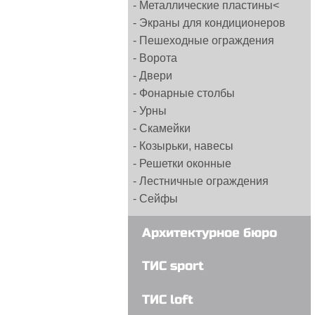
- Металлические пластины<
- Кровли из металла
- Экраны для кондиционеров
- Фермы, балки, рамы
- Пешеходные ограждения
- Металлические перекрыти
- Ворота
- Двери
- Фонарные столбы
- Урны
- Скамейки
- Козырьки, навесы
- Решетки оконные
- Лестничные ограждения
- Сейфы
Архитектурное бюро
ТИС sport
ТИС loft