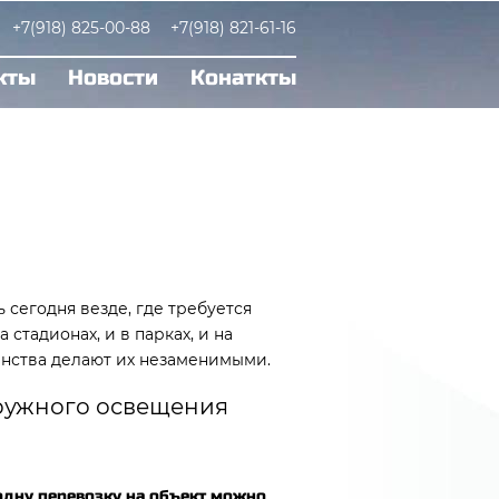
+7(918) 825-00-88
+7(918) 821-61-16
кты
Новости
Конаткты
сегодня везде, где требуется
 стадионах, и в парках, и на
оинства делают их незаменимыми.
ружного освещения
одну перевозку на объект можно