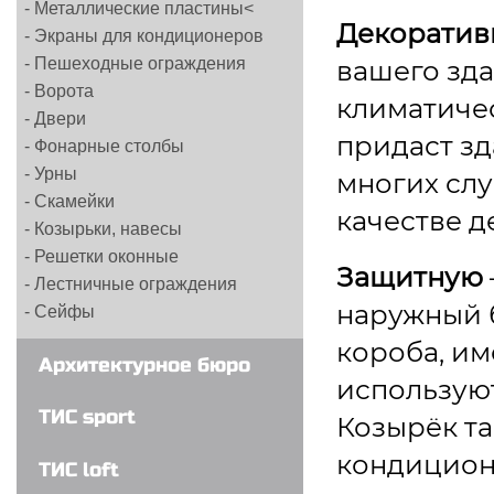
- Металлические пластины<
- Кровли из металла
Декоратив
- Экраны для кондиционеров
- Фермы, балки, рамы
вашего зда
- Пешеходные ограждения
- Металлические перекрытия
- Ворота
климатиче
- Двери
придаст з
- Фонарные столбы
- Урны
многих слу
- Скамейки
качестве д
- Козырьки, навесы
- Решетки оконные
Защитную
- Лестничные ограждения
наружный б
- Сейфы
короба, и
Архитектурное бюро
используют
ТИС sport
Козырёк т
кондиционе
ТИС loft