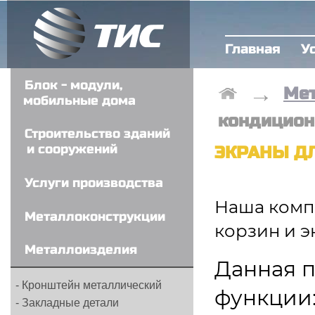
Главная
У
Блок - модули,
→
Ме
мобильные дома
кондицион
Строительство зданий
и сооружений
ЭКРАНЫ Д
Услуги производства
Наша комп
Металлоконструкции
корзин и э
- Металлические колонны
Металлоизделия
- Строительные МК
Данная п
- Металлические лестницы
- Кронштейн металлический
функции
- Ангары, склады, цеха
- Закладные детали
- Металлические каркасы